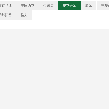
所有品牌
美国约克
依米康
麦克维尔
海尔
三菱
环都拓普
格力