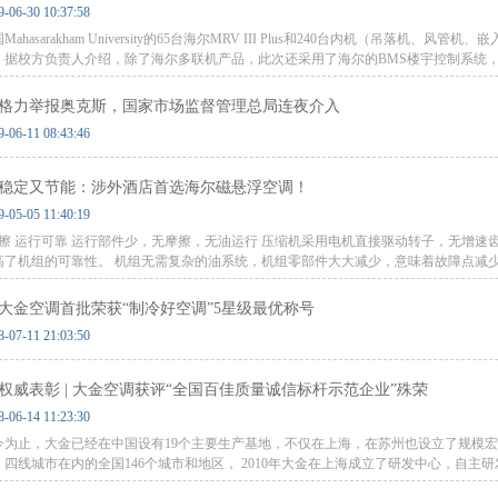
9-06-30 10:37:58
Mahasarakham University的65台海尔MRV III Plus和240台内机（吊落
。据校方负责人介绍，除了海尔多联机产品，此次还采用了海尔的BMS楼宇控制系统，可
格力举报奥克斯，国家市场监督管理总局连夜介入
9-06-11 08:43:46
稳定又节能：涉外酒店首选海尔磁悬浮空调！
9-05-05 11:40:19
摩擦 运行可靠 运行部件少，无摩擦，无油运行 压缩机采用电机直接驱动转子，无增
高了机组的可靠性。 机组无需复杂的油系统，机组零部件大大减少，意味着故障点减
大金空调首批荣获“制冷好空调”5星级最优称号
8-07-11 21:03:50
权威表彰 | 大金空调获评“全国百佳质量诚信标杆示范企业”殊荣
8-06-14 11:23:30
今为止，大金已经在中国设有19个主要生产基地，不仅在上海，在苏州也设立了规模
、四线城市在内的全国146个城市和地区， 2010年大金在上海成立了研发中心，自主研