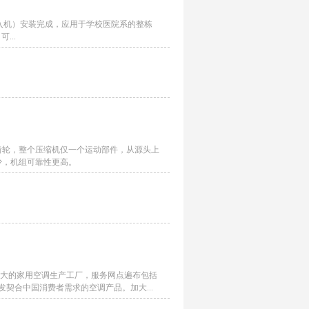
机、风管机、嵌入机）安装完成，应用于学校医院系的整栋
...
速齿轮，整个压缩机仅一个运动部件，从源头上
少，机组可靠性更高。
宏大的家用空调生产工厂，服务网点遍布包括
发契合中国消费者需求的空调产品。加大...